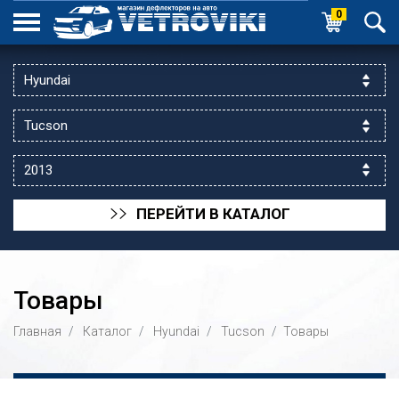
0
ПЕРЕЙТИ В КАТАЛОГ
>>
Товары
Главная
Каталог
Hyundai
Tucson
Товары
ик выходной
 уг.ул.Яссауи