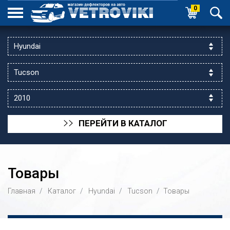
0
ПЕРЕЙТИ В КАТАЛОГ
>>
Товары
Главная
Каталог
Hyundai
Tucson
Товары
ик выходной
 уг.ул.Яссауи