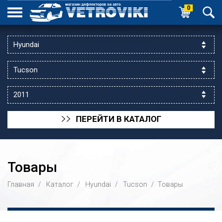
0
ПЕРЕЙТИ В КАТАЛОГ
>>
Товары
Главная
Каталог
Hyundai
Tucson
Товары
ик выходной
 уг.ул.Яссауи