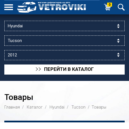
0
ПЕРЕЙТИ В КАТАЛОГ
>>
Товары
Главная
Каталог
Hyundai
Tucson
Товары
ик выходной
 уг.ул.Яссауи