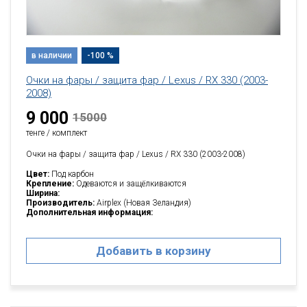
в наличии
-100 %
Очки на фары / защита фар / Lexus / RX 330 (2003-
2008)
9 000
15000
тенге / комплект
Очки на фары / защита фар / Lexus / RX 330 (2003-2008)
Цвет:
Под карбон
Крепление:
Одеваются и защёлкиваются
Ширина:
Производитель:
Airplex (Новая Зеландия)
Дополнительная информация:
Добавить в корзину