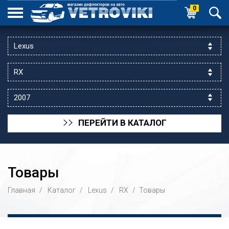
0
ПЕРЕЙТИ В КАТАЛОГ
>>
Товары
Главная
Каталог
Lexus
RX
Товары
ик выходной
 уг.ул.Яссауи