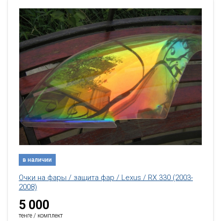
в наличии
Очки на фары / защита фар / Lexus / RX 330 (2003-
2008)
5 000
тенге / комплект