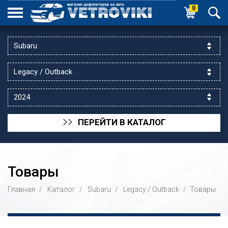
0
ПЕРЕЙТИ В КАТАЛОГ
>>
Товары
Главная
Каталог
Subaru
Legacy / Outback
Товары
ик выходной
 уг.ул.Яссауи