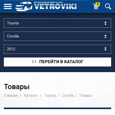
0
ПЕРЕЙТИ В КАТАЛОГ
>>
Товары
Главная
Каталог
Toyota
Corolla
Товары
ик выходной
 уг.ул.Яссауи