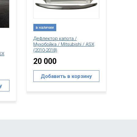
в наличии
в нал
Дефлектор капота /
Очки 
SX
Мухобойка / Mitsubishi / ASX
Mitsub
(2019+)
15 
20 000
До
у
Добавить в корзину