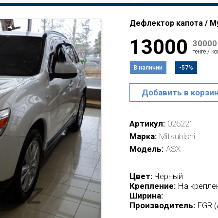
Дефлектор капота / Мух
13000
30000
тенге / к
В наличии
-57%
Добавить в корзи
Артикул
026221
Марка
Mitsubishi
Модель
ASX
Цвет:
Черный
Крепление:
На крепле
Ширина:
Производитель:
EGR (