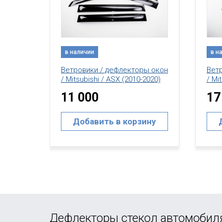
в наличии
в н
ы окон
Ветровики / дефлекторы окон
Деф
2020)
/ Mitsubishi / ASX (2010-2022)
Мухо
17 000
(201
14
ину
Добавить в корзину
Дефлекторы стекол автомобил