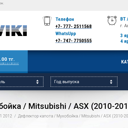
ок.
ВТ 
Телефон
г. 
+7- 777- 2511568
WhatsUpp
3 я
+7- 747- 7750555
4 я
.00 тг.
КА
вара в корзине
ойка / Mitsubishi / ASX (2010-201
1
2012
Дефлектор капота / Мухобойка / Mitsubishi / ASX (2010-2