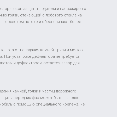
екторы окон защитят водителя и пассажиров от
ию грязи, стекающей с лобового стекла на
 в городском потоке и обеспечивают более
капота от попадания камней, грязи и мелких
а. При установке дефлектора не требуется
апотом и дефлектором остается зазор для
адания камней, грязи и частиц дорожного
 защиты передних фар может быть выполнен в
томобиль с помощью специального крепежа, не