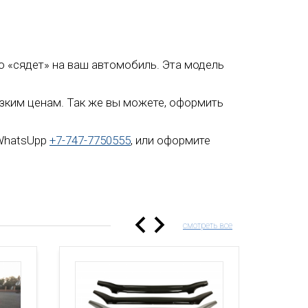
ьно «сядет» на ваш автомобиль. Эта модель
низким ценам. Так же вы можете, оформить
 WhatsUpp
+7-747-7750555
, или оформите
смотреть все