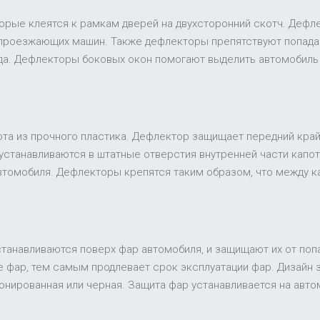
торые клеятся к рамкам дверей на двухсторонний скотч. Дефл
 проезжающих машин. Также дефлекторы препятствуют попадан
ида. Дефлекторы боковых окон помогают выделить автомобиль
та из прочного пластика. Дефлектор защищает передний край 
устанавливаются в штатные отверстия внутренней части капот
втомобиля. Дефлекторы крепятся таким образом, что между к
устанавливаются поверх фар автомобиля, и защищают их от поп
 фар, тем самым продлевает срок эксплуатации фар. Дизайн
 тонированная или черная. Защита фар устанавливается на ав