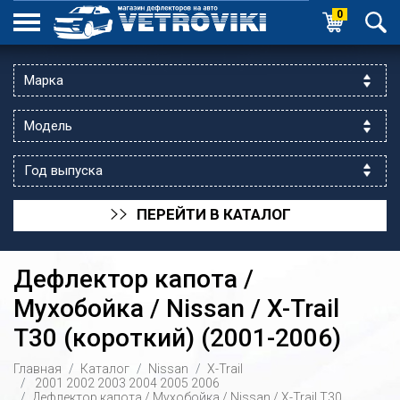
0
ПЕРЕЙТИ В КАТАЛОГ
>>
Дефлектор капота /
Мухобойка / Nissan / X-Trail
T30 (короткий) (2001-2006)
ик выходной
Главная
Каталог
Nissan
X-Trail
 уг.ул.Яссауи
2001
2002
2003
2004
2005
2006
Дефлектор капота / Мухобойка / Nissan / X-Trail T30