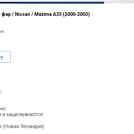
фар / Nissan / Maxima A33 (2000-2003)
ект
ну
o
ью
 и защёлкиваются
ex (Новая Зеландия)