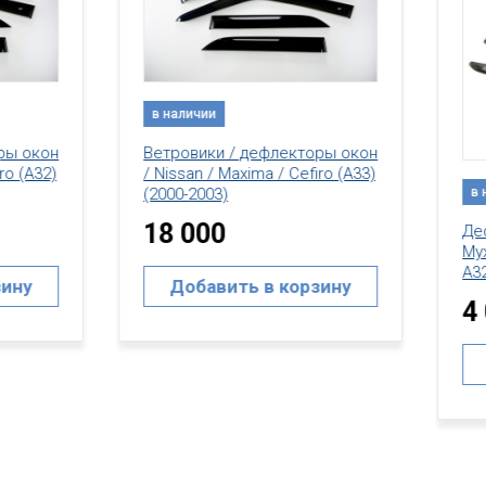
аличии
ровики / дефлекторы окон
ssan / Maxima / Cefiro (A33)
в наличии
0-2003)
 000
Дефлектор капота /
Мухобойка / Nissan / Cefir
A32 (1995-1999)
Добавить в корзину
4 000
Добавить в корзин