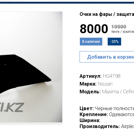
Очки на фары / защита 
8000
10000
тенге / компл
В наличии
-20%
Добавить в корзи
Артикул
HG479B
Марка
Nissan
Модель
Maxima / Cefir
Цвет:
Черные полност
Крепление:
Одеваются
Ширина:
Производитель:
Airpl