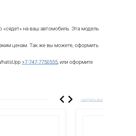
ьно «сядет» на ваш автомобиль. Эта модель
низким ценам. Так же вы можете, оформить
 WhatsUpp
+7-747-7750555
, или оформите
смотреть все