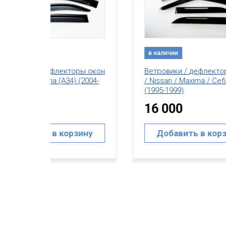
в наличии
в н
ы окон
Ветровики / дефлекторы окон
Вет
2004-
/ Nissan / Maxima / Cefiro (A32)
/ Ni
(1995-1999)
(200
16 000
18
ину
Добавить в корзину