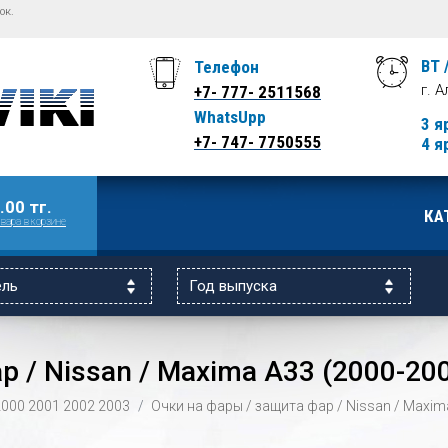
ок.
ВТ 
Телефон
г. 
+7- 777- 2511568
WhatsUpp
3 я
+7- 747- 7750555
4 я
.00 тг.
КА
вара в корзине
р / Nissan / Maxima A33 (2000-20
2000
2001
2002
2003
Очки на фары / защита фар / Nissan / Maxim