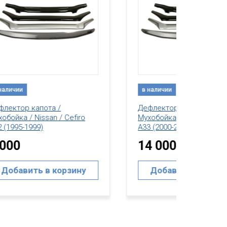
в наличии
в нал
Дефлектор капота /
o
Мухобойка / Nissan / Maxima
Дефле
A33 (2000-2003)
Мухобо
Cefiro
14 000
13 
у
Добавить в корзину
До