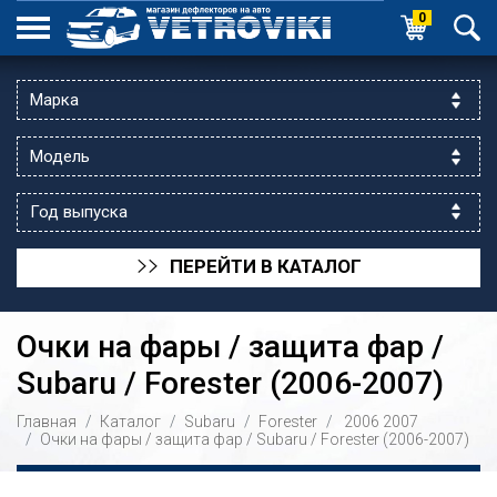
0
ПЕРЕЙТИ В КАТАЛОГ
>>
Очки на фары / защита фар /
Subaru / Forester (2006-2007)
Главная
Каталог
Subaru
Forester
2006
2007
ик выходной
Очки на фары / защита фар / Subaru / Forester (2006-2007)
 уг.ул.Яссауи