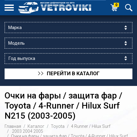
0
ПЕРЕЙТИ В КАТАЛОГ
>>
Очки на фары / защита фар /
Toyota / 4-Runner / Hilux Surf
N215 (2003-2005)
ик выходной
Главная
Каталог
Toyota
4 Runner / Hilux Surf
 уг.ул.Яссауи
2003
2004
2005
Очки на фары / защита фар / Toyota / 4-Runner / Hilux Surf