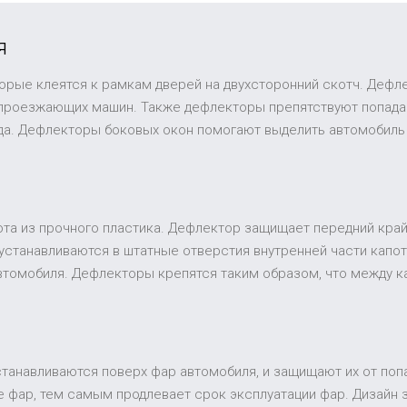
я
торые клеятся к рамкам дверей на двухсторонний скотч. Дефл
 проезжающих машин. Также дефлекторы препятствуют попадан
ида. Дефлекторы боковых окон помогают выделить автомобиль
та из прочного пластика. Дефлектор защищает передний край 
устанавливаются в штатные отверстия внутренней части капот
втомобиля. Дефлекторы крепятся таким образом, что между к
устанавливаются поверх фар автомобиля, и защищают их от поп
 фар, тем самым продлевает срок эксплуатации фар. Дизайн