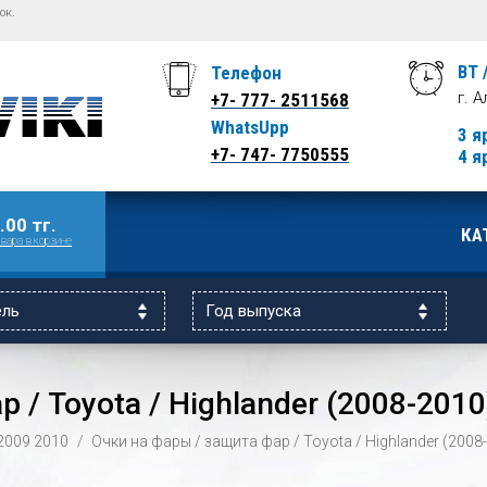
ок.
ВТ 
Телефон
г. 
+7- 777- 2511568
WhatsUpp
3 я
+7- 747- 7750555
4 я
.00 тг.
КА
вара в корзине
 / Toyota / Highlander (2008-2010
2009
2010
Очки на фары / защита фар / Toyota / Highlander (2008