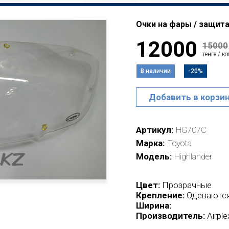
Очки на фары / защита 
12000
15000
тенге / к
В наличии
-20%
Добавить в корзи
Артикул
HG707C
Марка
Toyota
Модель
Highlander
Цвет:
Прозрачные
Крепление:
Одеваются
Ширина:
Производитель:
Airpl