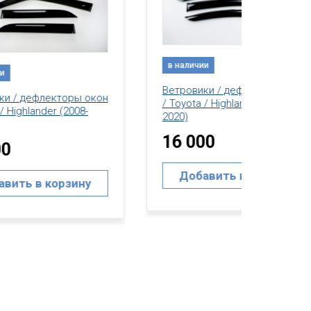
в наличии
в нал
Ветровики / дефлекторы окон
окон
Ветро
/ Toyota / Highlander (2014-
-
/ Toyo
2020)
2020)
16 000
20 
Добавить в корзину
у
До