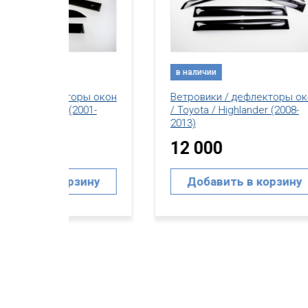
в наличии
в н
ы окон
Ветровики / дефлекторы окон
Вет
01-
/ Toyota / Highlander (2008-
/ To
2013)
2013
12 000
15
ину
Добавить в корзину