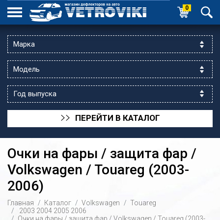
0
ПЕРЕЙТИ В КАТАЛОГ
>>
Очки на фары / защита фар /
Volkswagen / Touareg (2003-
2006)
ик выходной
Главная
Каталог
Volkswagen
Touareg
 уг.ул.Яссауи
2003
2004
2005
2006
Очки на фары / защита фар / Volkswagen / Touareg (2003-