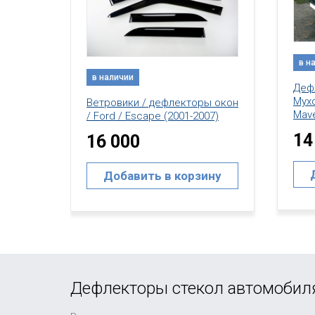
в наличии
в н
Дефлектор капота /
Мухобойка / Ford / Escape /
ы окон
Вет
Maverick (2001-2007)
07)
/ Fo
14 000
16
Добавить в корзину
ину
Дефлекторы стекол автомобил