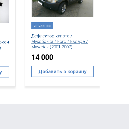
в нал
в наличии
Дефле
 /
Мухобо
Ветровики / дефлекторы окон
Maveri
/ Ford / Escape (2001-2007)
14 
16 000
у
До
Добавить в корзину