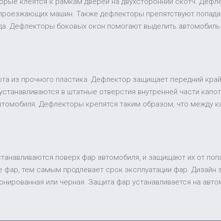
торые клеятся к рамкам дверей на двухсторонний скотч. Дефл
 проезжающих машин. Также дефлекторы препятствуют попадан
ида. Дефлекторы боковых окон помогают выделить автомобиль
та из прочного пластика. Дефлектор защищает передний край 
устанавливаются в штатные отверстия внутренней части капот
втомобиля. Дефлекторы крепятся таким образом, что между к
устанавливаются поверх фар автомобиля, и защищают их от поп
 фар, тем самым продлевает срок эксплуатации фар. Дизайн
 тонированная или черная. Защита фар устанавливается на ав