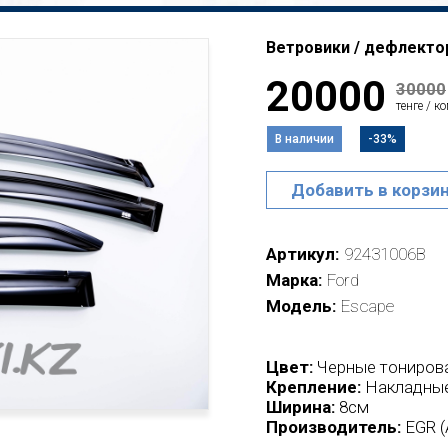
Ветровики / дефлекторы
20000
30000
тенге / к
В наличии
-33%
Добавить в корзи
Артикул
92431006B
Марка
Ford
Модель
Escape
Цвет:
Черные тониров
Крепление:
Накладные
Ширина:
8см
Производитель:
EGR (