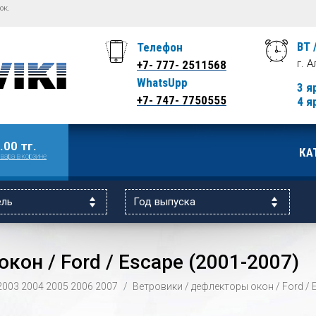
ок.
ВТ 
Телефон
г. 
+7- 777- 2511568
WhatsUpp
3 я
+7- 747- 7750555
4 я
.00 тг.
КА
вара в корзине
кон / Ford / Escape (2001-2007)
2003
2004
2005
2006
2007
Ветровики / дефлекторы окон / Ford / 