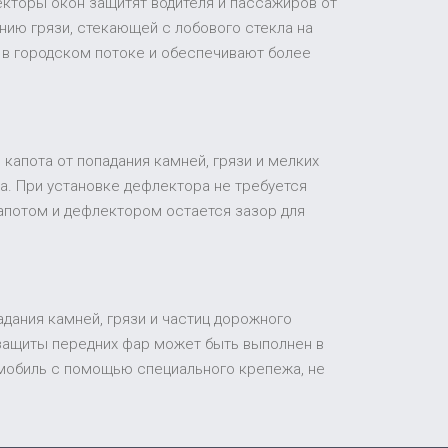
екторы окон защитят водителя и пассажиров от
ию грязи, стекающей с лобового стекла на
 в городском потоке и обеспечивают более
капота от попадания камней, грязи и мелких
а. При установке дефлектора не требуется
апотом и дефлектором остается зазор для
адания камней, грязи и частиц дорожного
 защиты передних фар может быть выполнен в
томобиль с помощью специального крепежа, не