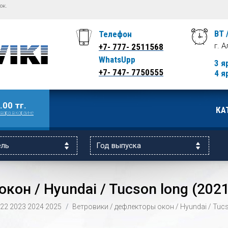
ок.
ВТ 
Телефон
г. 
+7- 777- 2511568
WhatsUpp
3 я
+7- 747- 7750555
4 я
.00 тг.
КА
вара в корзине
кон / Hyundai / Tucson long (202
22
2023
2024
2025
Ветровики / дефлекторы окон / Hyundai / Tucs