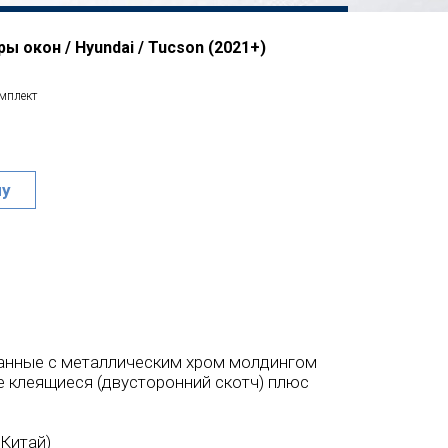
ы окон / Hyundai / Tucson (2021+)
омплект
ну
анные с металлическим хром молдингом
 клеящиеся (двусторонний скотч) плюс
(Китай)