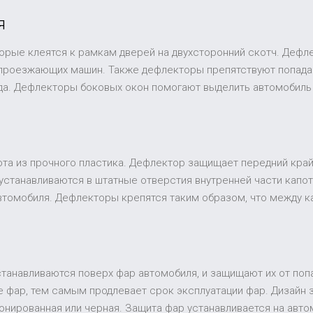
я
торые клеятся к рамкам дверей на двухсторонний скотч. Дефл
 проезжающих машин. Также дефлекторы препятствуют попадан
ида. Дефлекторы боковых окон помогают выделить автомобиль
та из прочного пластика. Дефлектор защищает передний край 
устанавливаются в штатные отверстия внутренней части капот
втомобиля. Дефлекторы крепятся таким образом, что между к
устанавливаются поверх фар автомобиля, и защищают их от поп
 фар, тем самым продлевает срок эксплуатации фар. Дизайн
 тонированная или черная. Защита фар устанавливается на ав