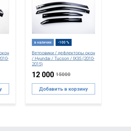
в наличии
-100 %
в нал
окон
Ветровики / дефлекторы окон
Ветро
2010-
/ Hyundai / Tucson / IX35 (2010-
/ Hyun
2015)
2015)
12 000
18 
15000
у
Добавить в корзину
До