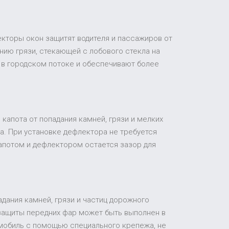
екторы окон защитят водителя и пассажиров от
ию грязи, стекающей с лобового стекла на
 в городском потоке и обеспечивают более
капота от попадания камней, грязи и мелких
а. При установке дефлектора не требуется
апотом и дефлектором остается зазор для
адания камней, грязи и частиц дорожного
 защиты передних фар может быть выполнен в
томобиль с помощью специального крепежа, не