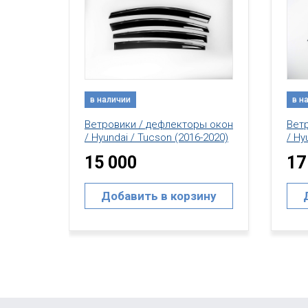
в наличии
в н
ы окон
Ветровики / дефлекторы окон
Вет
-2020)
/ Hyundai / Tucson (2016-2020)
/ Hy
15 000
17
ину
Добавить в корзину