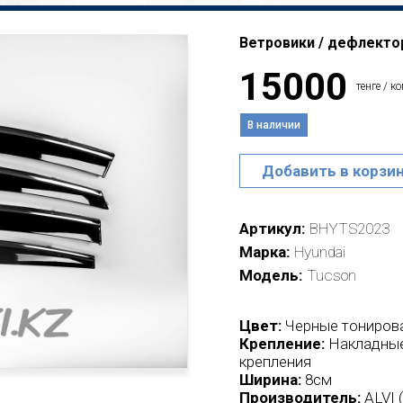
Ветровики / дефлектор
15000
тенге / к
В наличии
Добавить в корзи
Артикул
BHYTS2023
Марка
Hyundai
Модель
Tucson
Цвет:
Черные тониров
Крепление:
Накладные
крепления
Ширина:
8см
Производитель:
ALVI 