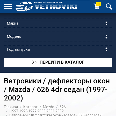
0
ПЕРЕЙТИ В КАТАЛОГ
>>
Ветровики / дефлекторы окон
/ Mazda / 626 4dr седан (1997-
2002)
ик выходной
Главная
Каталог
Mazda
626
 уг.ул.Яссауи
1997
1998
1999
2000
2001
2002
Ветровики / дефлекторы окон / Mazda / 626 4dr седан