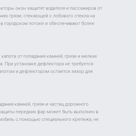
екторы окон защитят водителя и пассажиров от
ию грязи, стекающей с лобового стекла на
 в городском потоке и обеспечивают более
капота от попадания камней, грязи и мелких
а. При установке дефлектора не требуется
апотом и дефлектором остается зазор для
адания камней, грязи и частиц дорожного
 защиты передних фар может быть выполнен в
томобиль с помощью специального крепежа, не