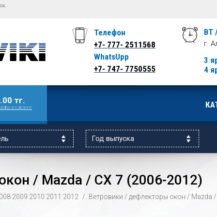
ок.
ВТ 
Телефон
г. 
+7- 777- 2511568
WhatsUpp
3 я
+7- 747- 7750555
4 я
.00 тг.
КА
вара в корзине
кон / Mazda / CX 7 (2006-2012)
008
2009
2010
2011
2012
Ветровики / дефлекторы окон / Mazda /