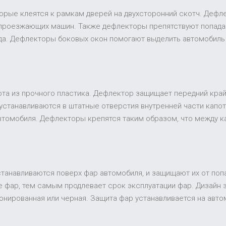
торые клеятся к рамкам дверей на двухсторонний скотч. Дефл
 проезжающих машин. Также дефлекторы препятствуют попадан
ида. Дефлекторы боковых окон помогают выделить автомобиль
та из прочного пластика. Дефлектор защищает передний край 
устанавливаются в штатные отверстия внутренней части капот
втомобиля. Дефлекторы крепятся таким образом, что между к
устанавливаются поверх фар автомобиля, и защищают их от поп
 фар, тем самым продлевает срок эксплуатации фар. Дизайн
 тонированная или черная. Защита фар устанавливается на ав