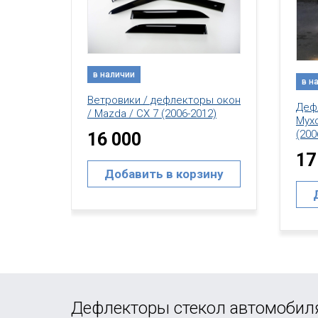
в н
в наличии
ы окон
Вет
Дефлектор капота /
2)
/ Ma
Мухобойка / Mazda / CX 7
(2006-2012)
16
17 000
ину
Добавить в корзину
Дефлекторы стекол автомобил