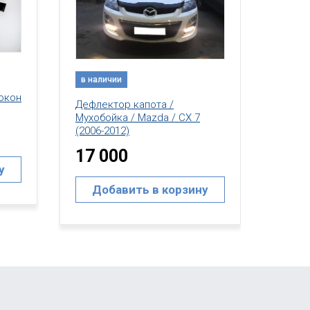
в наличии
в нал
Ветровики / дефлекторы окон
Дефле
/ Mazda / CX 7 (2006-2012)
Мухобо
(2006-
16 000
17 
Добавить в корзину
у
До