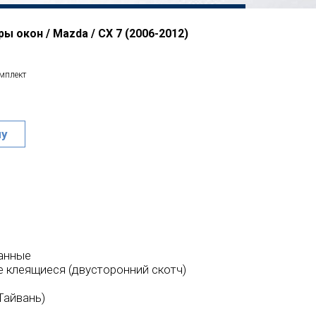
ы окон / Mazda / CX 7 (2006-2012)
омплект
ну
анные
 клеящиеся (двусторонний скотч)
Тайвань)