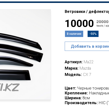
Ветровики / дефлектор
10000
20000
тенге / к
В наличии
-50%
Добавить в корзи
Артикул
Ma22
Марка
Mazda
Модель
CX 7
Цвет:
Черные тониров
Крепление:
Накладные
Ширина:
8см
Производитель:
HIC (