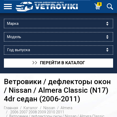
0
ПЕРЕЙТИ В КАТАЛОГ
>>
Ветровики / дефлекторы окон
/ Nissan / Almera Classic (N17)
4dr седан (2006-2011)
ик выходной
Главная
Каталог
Nissan
Almera
 уг.ул.Яссауи
2006
2007
2008
2009
2010
2011
Ветровики / дефлекторы окон / Nissan / Almera Classic