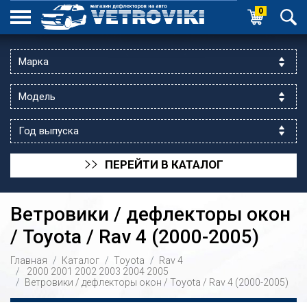
0
ПЕРЕЙТИ В КАТАЛОГ
>>
Ветровики / дефлекторы окон
/ Toyota / Rav 4 (2000-2005)
Главная
Каталог
Toyota
Rav 4
ик выходной
2000
2001
2002
2003
2004
2005
Ветровики / дефлекторы окон / Toyota / Rav 4 (2000-2005)
 уг.ул.Яссауи