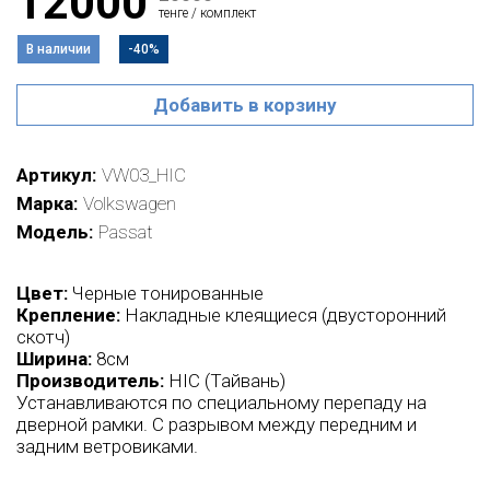
12000
тенге / комплект
В наличии
-40%
Добавить в корзину
Артикул
VW03_HIC
Марка
Volkswagen
Модель
Passat
Цвет:
Черные тонированные
Крепление:
Накладные клеящиеся (двусторонний
скотч)
Ширина:
8см
Производитель:
HIC (Тайвань)
Устанавливаются по специальному перепаду на
дверной рамки. С разрывом между передним и
задним ветровиками.