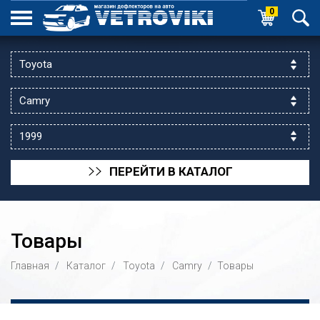
0
ПЕРЕЙТИ В КАТАЛОГ
>>
Товары
Главная
Каталог
Toyota
Camry
Товары
ик выходной
 уг.ул.Яссауи