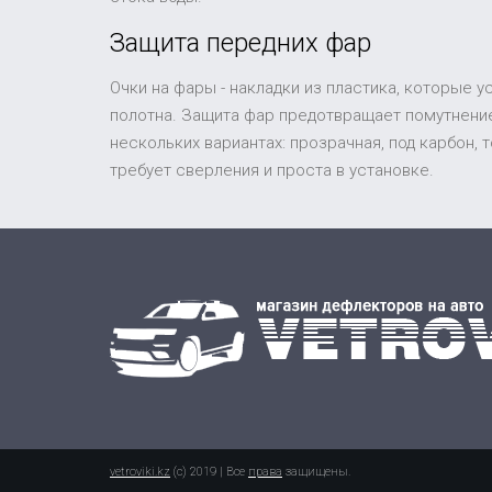
Защита передних фар
Очки на фары - накладки из пластика, которые 
полотна. Защита фар предотвращает помутнение
нескольких вариантах: прозрачная, под карбон,
требует сверления и проста в установке.
vetroviki.kz
(c) 2019 | Все
права
защищены.