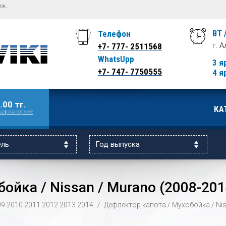
ок.
ВТ 
Телефон
г. 
+7- 777- 2511568
WhatsUpp
3 я
+7- 747- 7750555
4 я
.00 тг.
КА
вара в корзине
ойка / Nissan / Murano (2008-201
09
2010
2011
2012
2013
2014
Дефлектор капота / Мухобойка / Nis