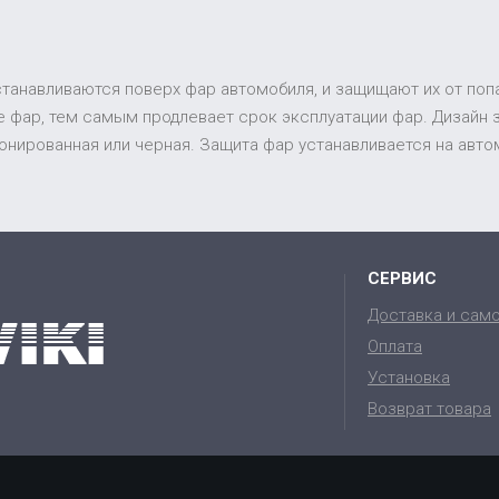
устанавливаются поверх фар автомобиля, и защищают их от поп
 фар, тем самым продлевает срок эксплуатации фар. Дизайн
 тонированная или черная. Защита фар устанавливается на ав
СЕРВИС
Доставка и сам
Оплата
Установка
Возврат товара