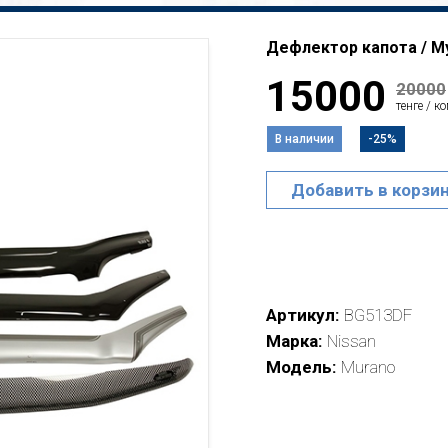
Дефлектор капота / Му
15000
20000
тенге / к
В наличии
-25%
Добавить в корзи
Артикул
BG513DF
Марка
Nissan
Модель
Murano