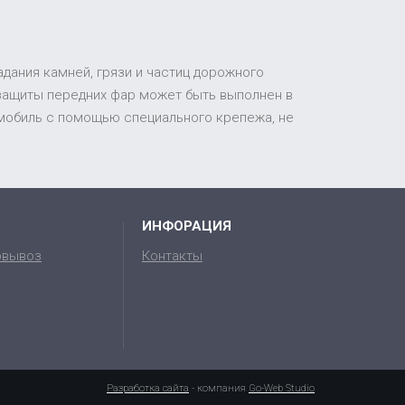
адания камней, грязи и частиц дорожного
 защиты передних фар может быть выполнен в
томобиль с помощью специального крепежа, не
ИНФОРАЦИЯ
овывоз
Контакты
Разработка сайта
- компания
Go-Web Studio