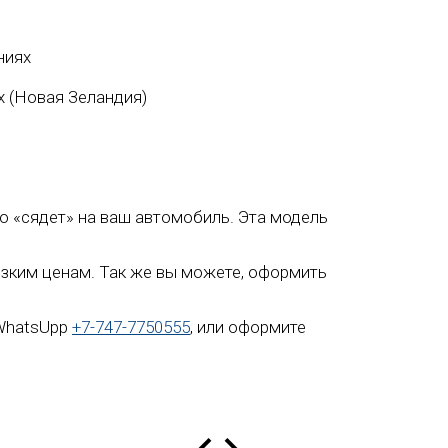
ниях
ex (Новая Зеландия)
но «сядет» на ваш автомобиль. Эта модель
низким ценам. Так же вы можете, оформить
 WhatsUpp
+7-747-7750555
, или оформите