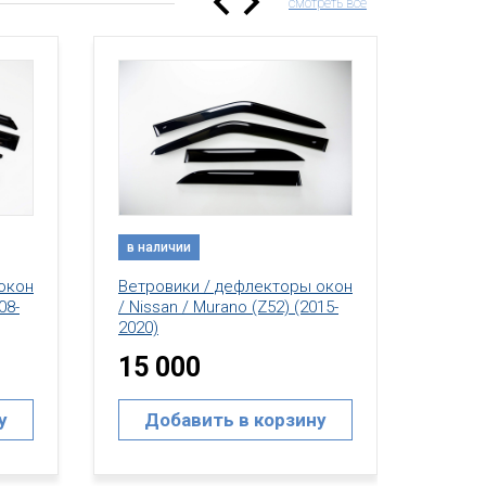
смотреть все
в наличии
в нал
Ветровики / дефлекторы окон
окон
Ветро
/ Nissan / Murano (Z52) (2015-
15-
/ Niss
2020)
(2015-
20 000
35 
Добавить в корзину
у
До