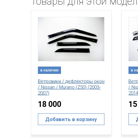
Товары для этой моде
в наличии
в н
ы окон
Ветровики / дефлекторы окон
Вет
2003-
/ Nissan / Murano (Z51) (2008-
/ Ni
2014)
2014
15 000
15
ину
Добавить в корзину