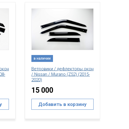
в наличии
в нал
Ветровики / дефлекторы окон
окон
Ветро
/ Nissan / Murano (Z52) (2015-
15-
/ Niss
2020)
(2015-
20 000
35 
Добавить в корзину
у
До