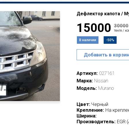
Дефлектор капота / Мух
15000
30000
тенге / к
В наличии
-50%
Добавить в корзи
Артикул
027161
Марка
Nissan
Модель
Murano
Цвет:
Черный
Крепление:
На крепле
Ширина:
Производитель:
EGR (