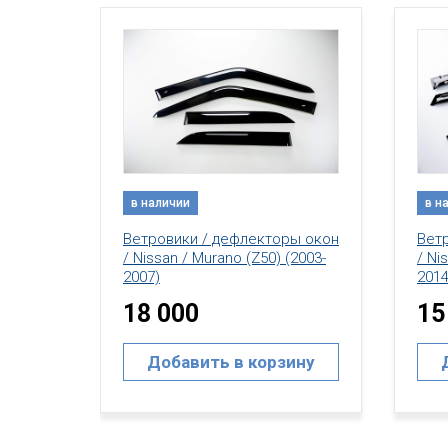
в наличии
в н
ы окон
Ветровики / дефлекторы окон
Вет
2003-
/ Nissan / Murano (Z51) (2008-
/ Ni
2014)
2014
15 000
15
ину
Добавить в корзину