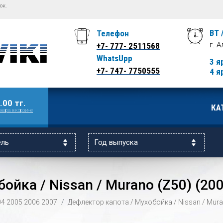
ок.
ВТ 
Телефон
г. 
+7- 777- 2511568
WhatsUpp
3 я
+7- 747- 7750555
4 я
.00 тг.
КА
вара в корзине
ойка / Nissan / Murano (Z50) (20
04
2005
2006
2007
Дефлектор капота / Мухобойка / Nissan / Mura