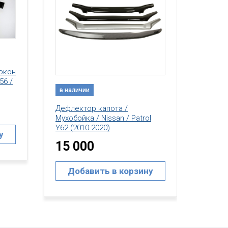
в наличии
Дефлектор капота /
Мухобойка / Nissan / Patrol
в нал
Y62 (2010-2020)
20 000
Дефле
l
Мухобо
Y61 (1
Добавить в корзину
4 0
у
До