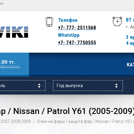
ок.
ВТ 
Телефон
г. 
+7- 777- 2511568
WhatsUpp
3 я
+7- 747- 7750555
4 я
.00 тг.
КА
вара в корзине
 / Nissan / Patrol Y61 (2005-2009
2007
2008
2009
Очки на фары / защита фар / Nissan / Patrol Y61