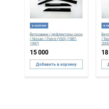
в наличии
в н
ы окон
Ветровики / дефлекторы окон
Вет
987-
/ Nissan / Patrol (Y61) (1998-
/ Ni
2009)
QX 8
18 000
18
ину
Добавить в корзину