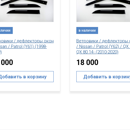
аличии
ровики / дефлекторы окон
ssan / Patrol (Y62) / QX 56 /
в наличии
0 14- (2010-2020)
 000
Дефлектор капота /
Мухобойка / Nissan / Patro
Y62 (2010-2020)
Добавить в корзину
15 000
Добавить в корзин