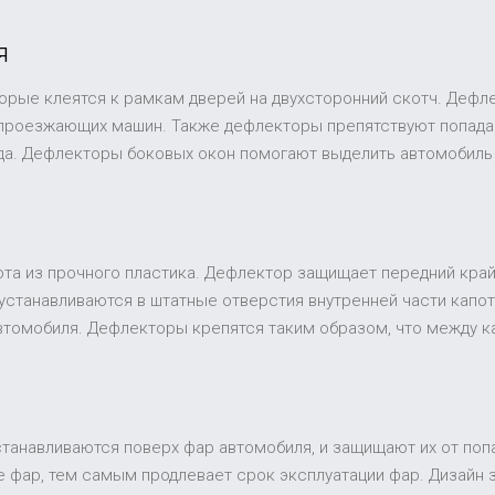
я
торые клеятся к рамкам дверей на двухсторонний скотч. Дефл
 проезжающих машин. Также дефлекторы препятствуют попадан
ида. Дефлекторы боковых окон помогают выделить автомобиль
та из прочного пластика. Дефлектор защищает передний край 
устанавливаются в штатные отверстия внутренней части капот
втомобиля. Дефлекторы крепятся таким образом, что между к
устанавливаются поверх фар автомобиля, и защищают их от поп
 фар, тем самым продлевает срок эксплуатации фар. Дизайн