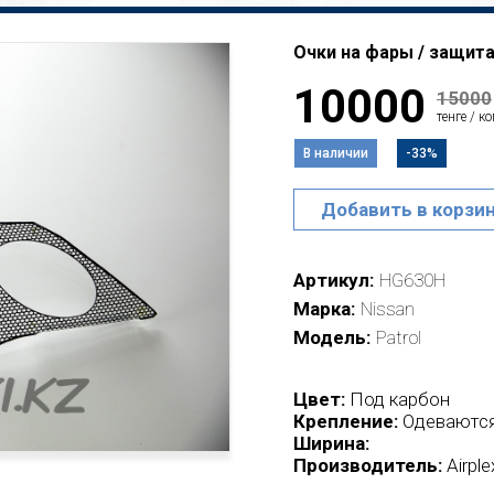
Очки на фары / защита 
10000
15000
тенге / к
В наличии
-33%
Добавить в корзи
Артикул
HG630H
Марка
Nissan
Модель
Patrol
Цвет:
Под карбон
Крепление:
Одеваются
Ширина:
Производитель:
Airpl