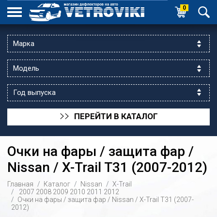
0
ПЕРЕЙТИ В КАТАЛОГ
>>
Очки на фары / защита фар /
Nissan / X-Trail T31 (2007-2012)
Главная
Каталог
Nissan
X-Trail
ик выходной
2007
2008
2009
2010
2011
2012
Очки на фары / защита фар / Nissan / X-Trail T31 (2007-
 уг.ул.Яссауи
2012)