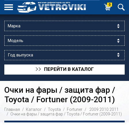
0
ПЕРЕЙТИ В КАТАЛОГ
>>
Очки на фары / защита фар /
Toyota / Fortuner (2009-2011)
Главная
Каталог
Toyota
Fortuner
2009
2010
2011
ик выходной
Очки на фары / защита фар / Toyota / Fortuner (2009-2011)
 уг.ул.Яссауи