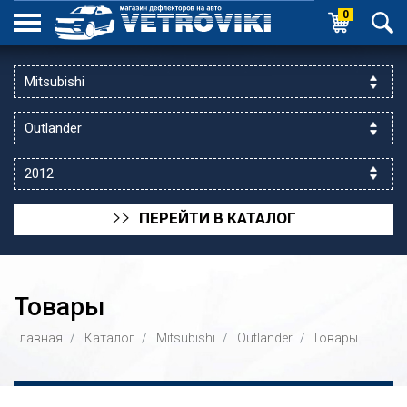
0
ПЕРЕЙТИ В КАТАЛОГ
>>
Товары
Главная
Каталог
Mitsubishi
Outlander
Товары
ик выходной
 уг.ул.Яссауи