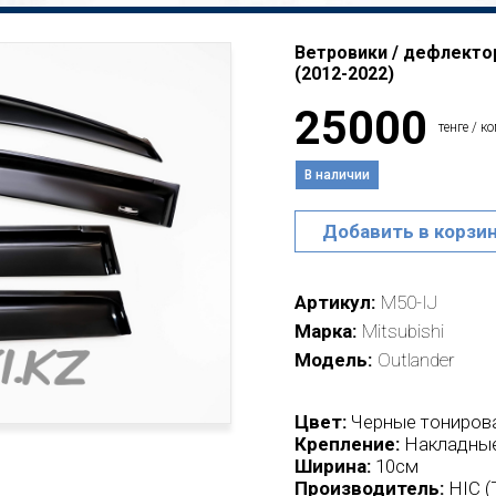
Ветровики / дефлекторы
(2012-2022)
25000
тенге / к
В наличии
Добавить в корзи
Артикул
M50-IJ
Марка
Mitsubishi
Модель
Outlander
Цвет:
Черные тониров
Крепление:
Накладные
Ширина:
10см
Производитель:
HIC (