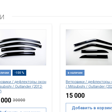
ли
аличии
-100 %
в наличии
ровики / дефлекторы окон
Ветровики / дефлекторы 
tsubishi / Outlander (2012-
/ Mitsubishi / Outlander (20
)
15 000
 000
30000
Добавить в корзин