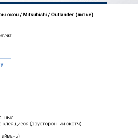
 окон / Mitsubishi / Outlander (литье)
омплект
ну
анные
 клеящиеся (двусторонний скотч)
Тайвань)