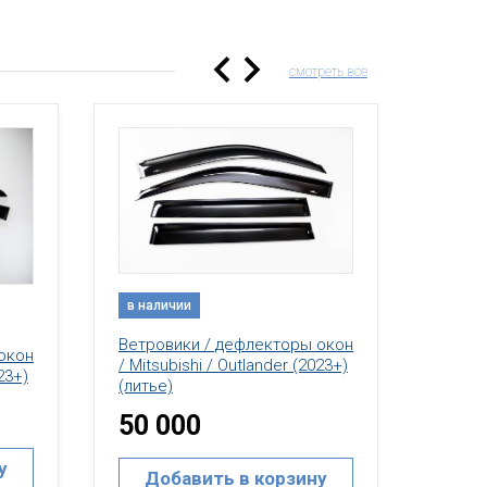
смотреть все
в наличии
в нал
Ветровики / дефлекторы окон
окон
Ветро
/ Mitsubishi / Outlander (2023+)
23+)
/ Mitsu
(литье)
(2001-
50 000
15 
у
Добавить в корзину