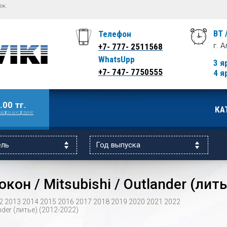
ок.
ВТ 
Телефон
г. 
+7- 777- 2511568
WhatsUpp
3 я
+7- 747- 7750555
4 я
.00 тг.
КА
вара в корзине
он / Mitsubishi / Outlander (лить
2
2013
2014
2015
2016
2017
2018
2019
2020
2021
2022
nder (литье) (2012-2022)