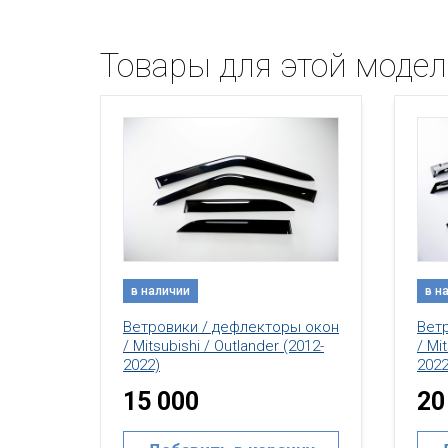
Товары для этой моде
в наличии
в н
ы окон
Ветровики / дефлекторы окон
Вет
2007-
/ Mitsubishi / Outlander (2012-
/ Mi
2022)
2022
15 000
20