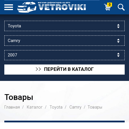
0
ПЕРЕЙТИ В КАТАЛОГ
>>
Товары
Главная
Каталог
Toyota
Camry
Товары
ик выходной
 уг.ул.Яссауи