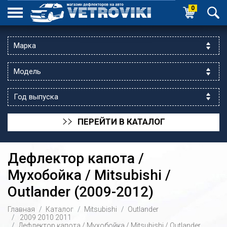
0
ПЕРЕЙТИ В КАТАЛОГ
>>
Дефлектор капота /
Мухобойка / Mitsubishi /
Outlander (2009-2012)
ик выходной
Главная
Каталог
Mitsubishi
Outlander
 уг.ул.Яссауи
2009
2010
2011
Дефлектор капота / Мухобойка / Mitsubishi / Outlander