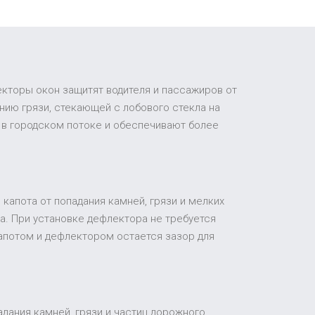
екторы окон защитят водителя и пассажиров от
ию грязи, стекающей с лобового стекла на
 в городском потоке и обеспечивают более
капота от попадания камней, грязи и мелких
а. При установке дефлектора не требуется
апотом и дефлектором остается зазор для
адания камней, грязи и частиц дорожного