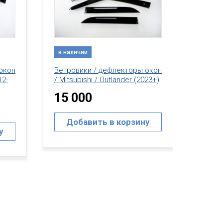
в наличии
в нал
Ветровики / дефлекторы окон
Ветро
окон
/ Mitsubishi / Outlander (2023+)
/ Mits
23+)
(литье)
(2012-
50 000
25 
у
Добавить в корзину
До