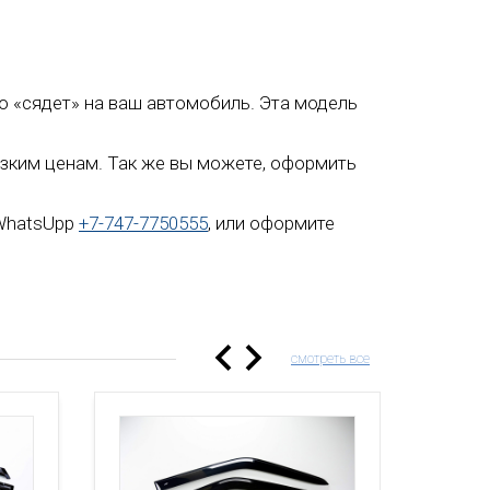
льно «сядет» на ваш автомобиль. Эта модель
 низким ценам. Так же вы можете, оформить
 WhatsUpp
+7-747-7750555
, или оформите
смотреть все