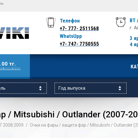
ок.
ВТ 
Телефон
г. 
+7- 777- 2511568
WhatsUpp
3 я
+7- 747- 7750555
4 я
.00 тг.
КА
вара в корзине
 / Mitsubishi / Outlander (2007-2
7
2008
2009
Очки на фары / защита фар / Mitsubishi / Outlander (