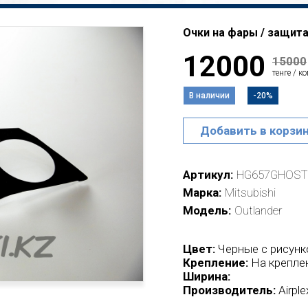
Очки на фары / защита 
12000
15000
тенге / к
В наличии
-20%
Добавить в корзи
Артикул
HG657GHOST
Марка
Mitsubishi
Модель
Outlander
Цвет:
Черные с рисун
Крепление:
На крепле
Ширина:
Производитель:
Airpl