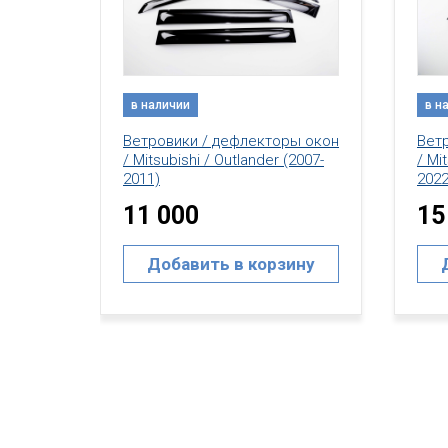
в наличии
в н
ы окон
Ветровики / дефлекторы окон
Вет
2007-
/ Mitsubishi / Outlander (2012-
/ Mi
2022)
2022
15 000
20
ину
Добавить в корзину