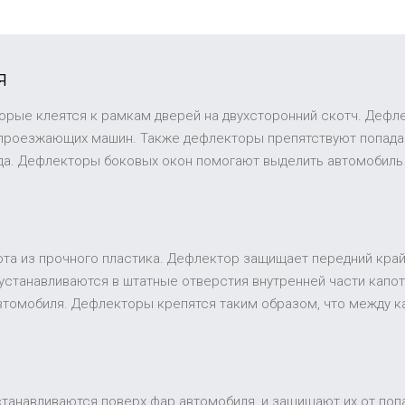
я
торые клеятся к рамкам дверей на двухсторонний скотч. Дефл
 проезжающих машин. Также дефлекторы препятствуют попадан
ида. Дефлекторы боковых окон помогают выделить автомобиль
та из прочного пластика. Дефлектор защищает передний край 
устанавливаются в штатные отверстия внутренней части капот
втомобиля. Дефлекторы крепятся таким образом, что между к
устанавливаются поверх фар автомобиля, и защищают их от поп